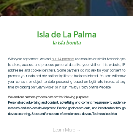
With your agreement, we and
our 14 partners
use cookies or similar technologies
to store, access, and process personal data like your visit on this website, IP
addresses and cookie identifiers. Some partners do not ask for your consent to
process your data and rely on their legitimate business interest. You can withdraw
your consent or object to data processing based on legitimate interest at any
time by clicking on “Learn More” or in our Privacy Policy on this website.
We and our partners process data for the following purposes:
Personalised advertising and content, advertising and content measurement, audience
research and services development
, Precise geolocation data, and identification through
device scanning
, Store and/or access information on a device
, Technical cookies
Learn More →