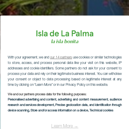
With your agreement, we and
our 14 partners
use cookies or similar technologies
to store, access, and process personal data like your visit on this website, IP
addresses and cookie identifiers. Some partners do not ask for your consent to
process your data and rely on their legitimate business interest. You can withdraw
your consent or object to data processing based on legitimate interest at any
time by clicking on “Learn More” or in our Privacy Policy on this website.
We and our partners process data for the following purposes:
Personalised advertising and content, advertising and content measurement, audience
research and services development
, Precise geolocation data, and identification through
device scanning
, Store and/or access information on a device
, Technical cookies
Learn More →