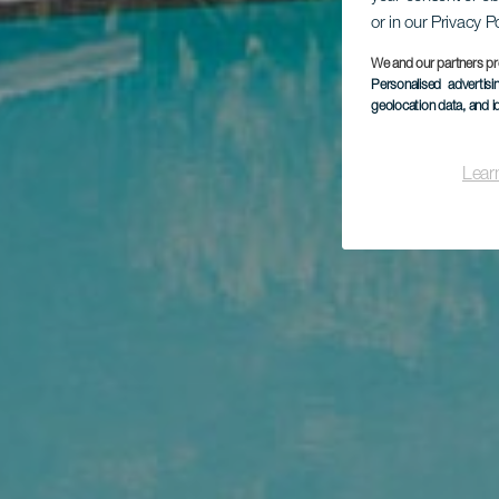
or in our Privacy P
We and our partners pr
Personalised advertis
geolocation data, and i
Lear