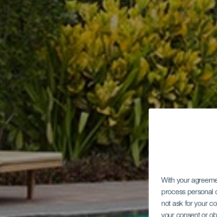
With your agreem
process personal d
not ask for your c
your consent or ob