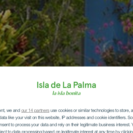
ent, we and
our 14 partners
use cookies or similar technologies to store,
ata like your visit on this website, IP addresses and cookie identifiers. 
onsent to process your data and rely on their legitimate business interest
ject to data processing based on legitimate interest at any time by click