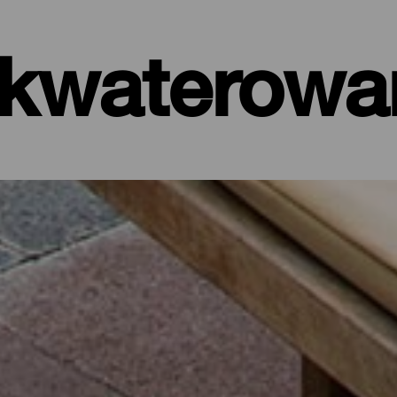
kwaterowa
ele, apartamenty…
t nad samym morzem, czy też malowniczy hotel otoczony dziką przy
 km² La Palma oferuje rozmaite opcje wypoczynku dla każdego tury
a wyspy lub by oderwać się od codzienności na kilka dni, korzysta