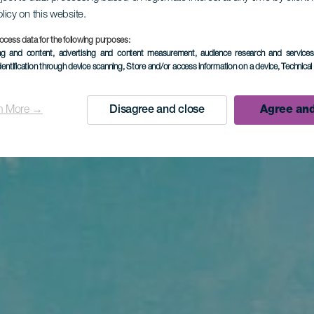
olicy on this website.
ocess data for the following purposes:
ing and content, advertising and content measurement, audience research and service
dentification through device scanning
, Store and/or access information on a device
, Technica
n More →
Disagree and close
Agree and