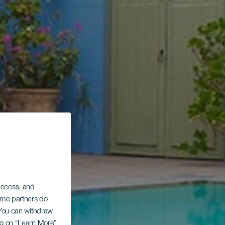
 access, and
Some partners do
. You can withdraw
ing on “Learn More”