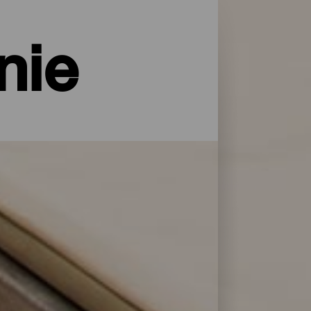
nie
rodą i z wszelkimi usługami i
sty. Znajdź idealne rozwiązanie, aby
jąc z naszej listy najlepszych obiektów