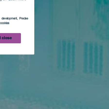
s development
, Precise
l cookies
 close