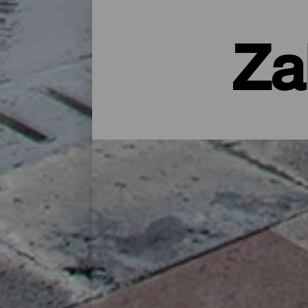
Za
Noclegi na La Palmie – hot
Wiejski domek na łonie natury, apartamen
udogodnieniami – licząca nieco ponad 700
naładować baterie po całym dniu zwiedzani