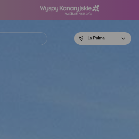
Menú
La Palma
navigation
La
Palma