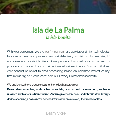
With your agreement, we and
our 14 partners
use cookies or similar technologies
to store, access, and process personal data like your visit on this website, IP
addresses and cookie identifiers. Some partners do not ask for your consent to
process your data and rely on their legitimate business interest. You can withdraw
your consent or object to data processing based on legitimate interest at any
time by clicking on “Learn More” or in our Privacy Policy on this website.
We and our partners process data for the following purposes:
Personalised advertising and content, advertising and content measurement, audience
research and services development
, Precise geolocation data, and identification through
device scanning
, Store and/or access information on a device
, Technical cookies
Learn More →