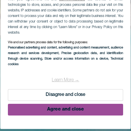
technologies to store, access, and process personal data like your visit on this
website, IP addresses and cookie identifiers. Some partners do not ask for your
consent to process your data and rely on their legitimate business interest. You
can withdraw your consent or object to data processing based on legitimate
interest at any time by clicking on “Learn More” or in our Privacy Policy on this
website.
We and our partners process data for the following purposes:
Personalised advertising and content, advertising and content measurement, audience
research and services development
, Precise geolocation data, and identification
through device scanning
, Store and/or access information on a device
, Technical
cookies
Learn More →
Disagree and close
Agree and close