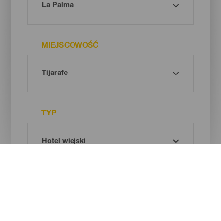
MIEJSCOWOŚĆ
TYP
Oh! There is no results ...