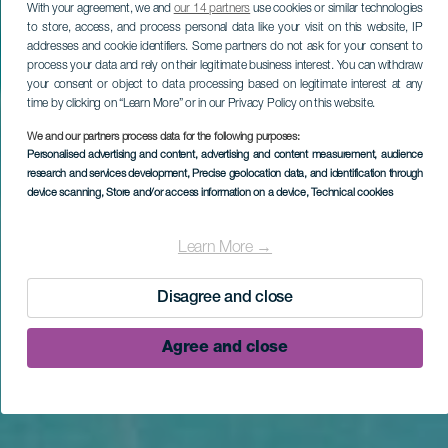
With your agreement, we and
our 14 partners
use cookies or similar technologies
to store, access, and process personal data like your visit on this website, IP
addresses and cookie identifiers. Some partners do not ask for your consent to
process your data and rely on their legitimate business interest. You can withdraw
your consent or object to data processing based on legitimate interest at any
time by clicking on “Learn More” or in our Privacy Policy on this website.
We and our partners process data for the following purposes:
Personalised advertising and content, advertising and content measurement, audience
research and services development
, Precise geolocation data, and identification through
device scanning
, Store and/or access information on a device
, Technical cookies
Learn More →
Disagree and close
Agree and close