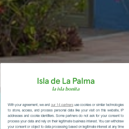
With your agreement, we and
our 14 partners
use cookies or similar technologies
to store, access, and process personal data like your visit on this website, IP
addresses and cookie identifiers. Some partners do not ask for your consent to
process your data and rely on their legitimate business interest. You can withdraw
your consent or object to data processing based on legitimate interest at any time