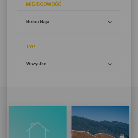
MIEJSCOWOŚĆ
TYP
Imagen
Imagen
Listado