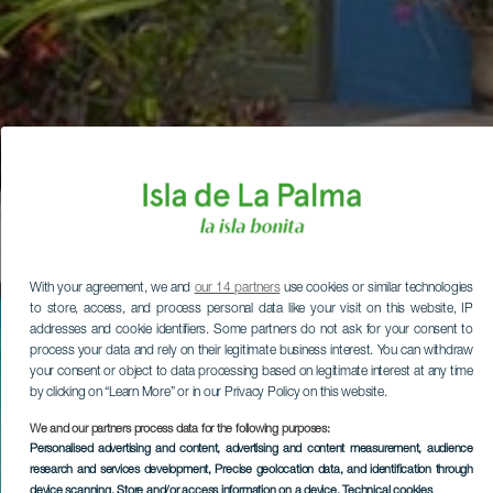
With your agreement, we and
our 14 partners
use cookies or similar technologies
to store, access, and process personal data like your visit on this website, IP
addresses and cookie identifiers. Some partners do not ask for your consent to
process your data and rely on their legitimate business interest. You can withdraw
your consent or object to data processing based on legitimate interest at any time
by clicking on “Learn More” or in our Privacy Policy on this website.
We and our partners process data for the following purposes:
Personalised advertising and content, advertising and content measurement, audience
research and services development
, Precise geolocation data, and identification through
device scanning
, Store and/or access information on a device
, Technical cookies