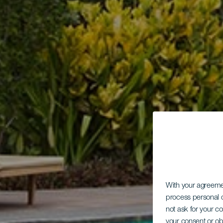
With your agreem
process personal d
not ask for your c
your consent or ob