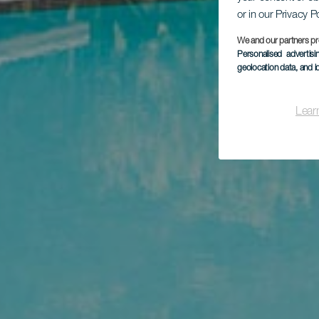
or in our Privacy P
We and our partners pr
Personalised advertis
geolocation data, and i
Lear