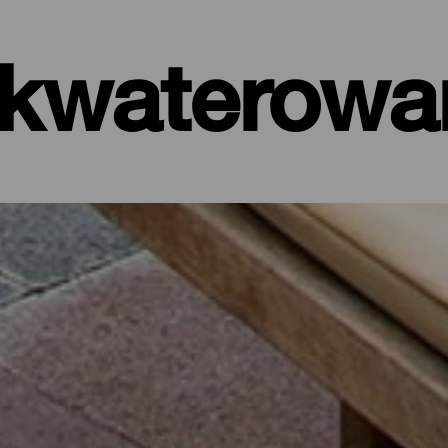
kwaterowa
ele, apartamenty…
t nad samym morzem, czy też malowniczy hotel otoczony dziką przy
 km² La Palma oferuje rozmaite opcje wypoczynku dla każdego tury
a wyspy lub by oderwać się od codzienności na kilka dni, korzysta