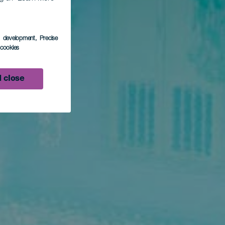
s development
, Precise
l cookies
 close