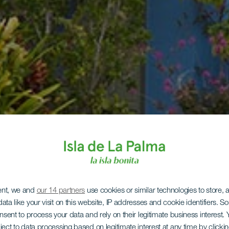
ent, we and
our 14 partners
use cookies or similar technologies to store,
ata like your visit on this website, IP addresses and cookie identifiers. 
onsent to process your data and rely on their legitimate business interest
ject to data processing based on legitimate interest at any time by click