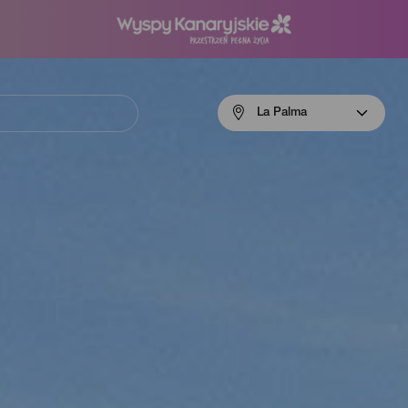
Menú
La Palma
navigation
La
Palma