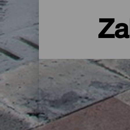
Za
Noclegi na La Palmie – hot
Wiejski domek na łonie natury, apartamen
udogodnieniami – licząca nieco ponad 700
naładować baterie po całym dniu zwiedzani