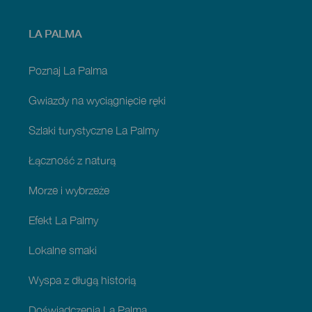
Menú
LA PALMA
footer
La
Palma
Poznaj La Palma
Gwiazdy na wyciągnięcie ręki
Szlaki turystyczne La Palmy
Łączność z naturą
Morze i wybrzeże
Efekt La Palmy
Lokalne smaki
Wyspa z długą historią
Doświadczenia La Palma