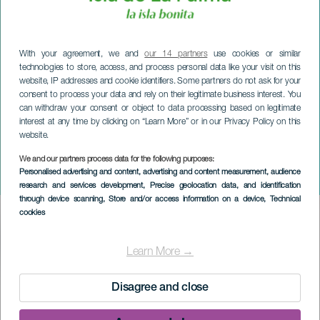
With your agreement, we and
our 14 partners
use cookies or similar
technologies to store, access, and process personal data like your visit on this
website, IP addresses and cookie identifiers. Some partners do not ask for your
consent to process your data and rely on their legitimate business interest. You
can withdraw your consent or object to data processing based on legitimate
LA PALMA
interest at any time by clicking on “Learn More” or in our Privacy Policy on this
website.
Wystawa czasowa Francisco
Concepción: Making Life the
We and our partners process data for the following purposes:
Personalised advertising and content, advertising and content measurement, audience
Landscape
research and services development
, Precise geolocation data, and identification
through device scanning
, Store and/or access information on a device
, Technical
cookies
Imagen
Listado
Learn More →
MINIONE WYDARZENIA
Disagree and close