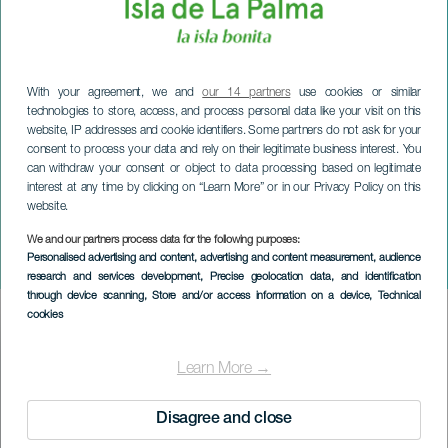
With your agreement, we and
our 14 partners
use cookies or similar
technologies to store, access, and process personal data like your visit on this
website, IP addresses and cookie identifiers. Some partners do not ask for your
consent to process your data and rely on their legitimate business interest. You
can withdraw your consent or object to data processing based on legitimate
interest at any time by clicking on “Learn More” or in our Privacy Policy on this
website.
LA PALMA
We and our partners process data for the following purposes:
Personalised advertising and content, advertising and content measurement, audience
Miesiąc sera
research and services development
, Precise geolocation data, and identification
through device scanning
, Store and/or access information on a device
, Technical
cookies
Imagen
Listado
Learn More →
Disagree and close