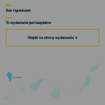
del
evento
Wiek
Edad
Bez Ograniczeń
Recomendada
Cena
To wydarzenie jest bezpłatne
Wejdź na stronę wydarzenia
LA PALMA