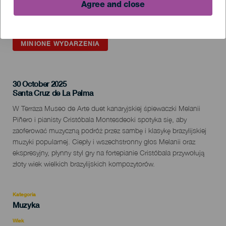
Agree and close
MINIONE WYDARZENIA
30 October 2025
Localidad
Santa Cruz de La Palma
Descripción
W Terraza Museo de Arte duet kanaryjskiej śpiewaczki Melanii
del
Piñero i pianisty Cristóbala Montesdeoki spotyka się, aby
evento
zaoferować muzyczną podróż przez sambę i klasykę brazylijskiej
muzyki popularnej. Ciepły i wszechstronny głos Melanii oraz
ekspresyjny, płynny styl gry na fortepianie Cristóbala przywołują
złoty wiek wielkich brazylijskich kompozytorów.
Kategoria
Categoría
Muzyka
del
evento
Wiek