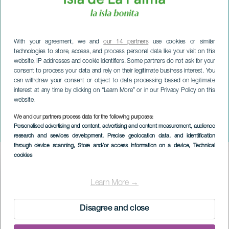
With your agreement, we and
our 14 partners
use cookies or similar
technologies to store, access, and process personal data like your visit on this
website, IP addresses and cookie identifiers. Some partners do not ask for your
consent to process your data and rely on their legitimate business interest. You
can withdraw your consent or object to data processing based on legitimate
interest at any time by clicking on “Learn More” or in our Privacy Policy on this
website.
LA PALMA
Koncert Melanii Piñero i
We and our partners process data for the following purposes:
Personalised advertising and content, advertising and content measurement, audience
Cristóbala Montesdeoca
research and services development
, Precise geolocation data, and identification
through device scanning
, Store and/or access information on a device
, Technical
cookies
Imagen
Listado
Learn More →
Disagree and close