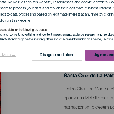
ata like your visit on this website, IP addresses and cookie identifiers. 
onsent to process your data and rely on their legitimate business interest
ject to data processing based on legitimate interest at any time by click
kobieta
olicy on this website.
ocess data for the following purposes:
ing and content, advertising and content measurement, audience research and service
dentification through device scanning
, Store and/or access information on a device
, Technica
n More →
Disagree and close
Agree and
MINIONE WYDARZENIA
23 April 2026
Localidad
Santa Cruz de La Pal
Descripción
Teatro Circo de Marte goś
del
oparty na dziele literackim
evento
naznaczonym okresem pow