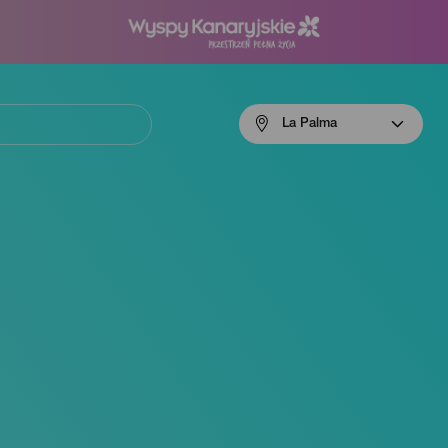
Menú
La Palma
navigation
La
Palma