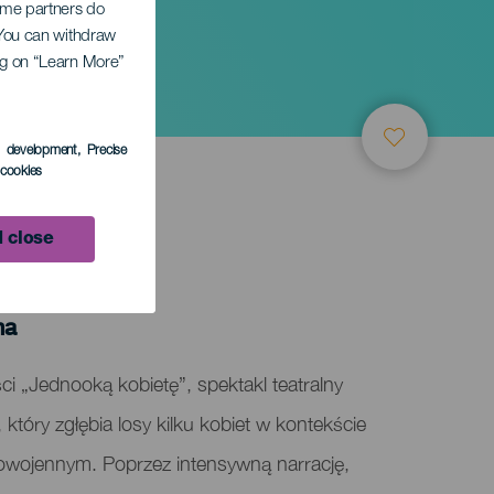
Some partners do
. You can withdraw
ing on “Learn More”
s development
, Precise
l cookies
 close
ma
ci „Jednooką kobietę”, spektakl teatralny
, który zgłębia losy kilku kobiet w kontekście
ojennym. Poprzez intensywną narrację,