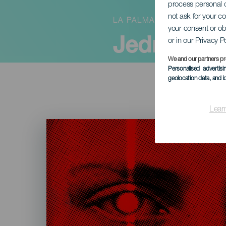
process personal d
not ask for your c
LA PALMA
your consent or ob
Jednooka 
or in our Privacy P
We and our partners pr
Personalised advertis
geolocation data, and i
Lear
Imagen
Listado