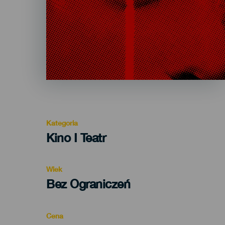
Kategoria
Categoría
Kino I Teatr
del
evento
Wiek
Edad
Bez Ograniczeń
Recomendada
Cena