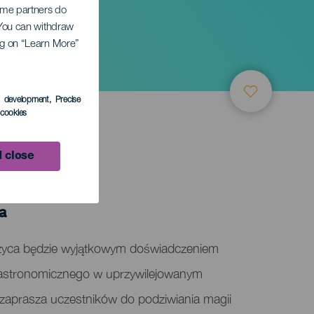
Some partners do
. You can withdraw
ing on “Learn More”
s development
, Precise
l cookies
 close
a
ężyca będzie wyjątkowym doświadczeniem
a astronomicznego w uprzywilejowanym
 zaprasza uczestników do podziwiania magii