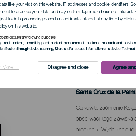
ata like your visit on this website, IP addresses and cookie identifiers. 
onsent to process your data and rely on their legitimate business interest
ject to data processing based on legitimate interest at any time by click
 zaćmienie Księżyca
olicy on this website.
ocess data for the following purposes:
ing and content, advertising and content measurement, audience research and service
dentification through device scanning
, Store and/or access information on a device
, Technica
n More →
Disagree and close
Agree and
MINIONE WYDARZENIA
03 March 2026
Localidad
Santa Cruz de la Palm
Descripción
Całkowite zaćmienie Ksi
del
obserwacji tego zjawisk
evento
otoczeniu. Wydarzenie to