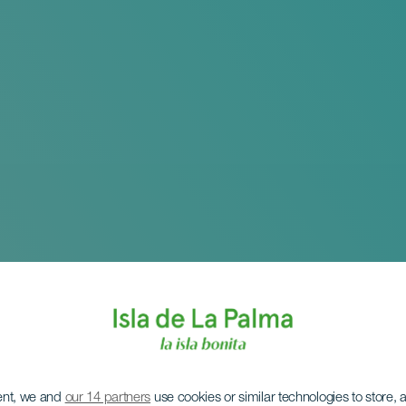
ent, we and
our 14 partners
use cookies or similar technologies to store,