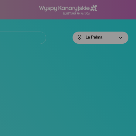
Menú
La Palma
navigation
La
Palma