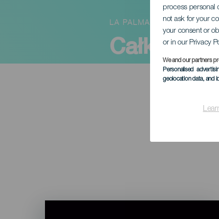
process personal d
not ask for your c
LA PALMA
your consent or ob
Całkowite
or in our Privacy P
We and our partners pr
Personalised advertis
geolocation data, and i
Lear
Imagen
Listado