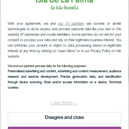
With your agreement, we and
our 14 partners
use cookies or similar
technologies to store, access, and process personal data like your visit on this
website, IP addresses and cookie identifiers. Some partners do not ask for your
consent to process your data and rely on their legitimate business interest. You
can withdraw your consent or object to data processing based on legitimate
interest at any time by clicking on “Learn More” or in our Privacy Policy on this
website.
We and our partners process data for the following purposes:
Personalised advertising and content, advertising and content measurement, audience
research and services development
, Precise geolocation data, and identification
through device scanning
, Store and/or access information on a device
, Technical
cookies
Osada Las Tricias
Learn More →
Disagree and close