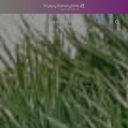
Przejdź
do
treści