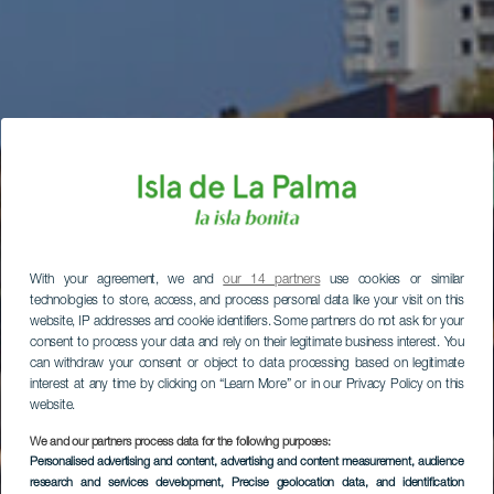
With your agreement, we and
our 14 partners
use cookies or similar
technologies to store, access, and process personal data like your visit on this
website, IP addresses and cookie identifiers. Some partners do not ask for your
consent to process your data and rely on their legitimate business interest. You
can withdraw your consent or object to data processing based on legitimate
interest at any time by clicking on “Learn More” or in our Privacy Policy on this
website.
We and our partners process data for the following purposes:
Personalised advertising and content, advertising and content measurement, audience
research and services development
, Precise geolocation data, and identification