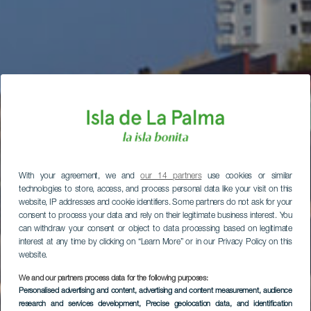
With your agreement, we and
our 14 partners
use cookies or similar
technologies to store, access, and process personal data like your visit on this
website, IP addresses and cookie identifiers. Some partners do not ask for your
consent to process your data and rely on their legitimate business interest. You
can withdraw your consent or object to data processing based on legitimate
interest at any time by clicking on “Learn More” or in our Privacy Policy on this
website.
We and our partners process data for the following purposes:
Personalised advertising and content, advertising and content measurement, audience
research and services development
, Precise geolocation data, and identification