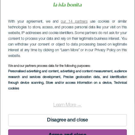
With your agreement, we and
our 14 partners
use cookies or similar
technologies to store, access, and process personal data like your visit on this
website, IP addresses and cookie identifiers. Some partners do not ask for your
consent to process your data and rely on their legitimate business interest. You
can withdraw your consent or object to data processing based on legitimate
interest at any time by clicking on “Learn More” or in our Privacy Policy on this
website.
We and our partners process data for the following purposes:
Personalised advertising and content, advertising and content measurement, audience
research and services development
, Precise geolocation data, and identification
through device scanning
, Store and/or access information on a device
, Technical
cookies
Learn More →
Disagree and close