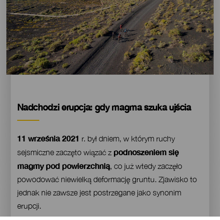
Contenido
Nadchodzi erupcja: gdy magma szuka ujścia
11 września 2021
r. był dniem, w którym ruchy
podnoszeniem się
sejsmiczne zaczęto wiązać z
magmy pod powierzchnią
, co już wtedy zaczęło
powodować niewielką deformację gruntu. Zjawisko to
jednak nie zawsze jest postrzegane jako synonim
erupcji.