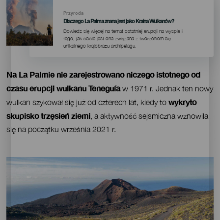
Imagen
Imagen
Listado
Przyroda
Dlaczego La Palma znana jest jako Kraina Wulkanów?
Dowiedz się więcej na temat ostatniej erupcji na wyspie i
tego, jak ściśle jest ona związana z tworzeniem się
unikalnego krajobrazu archipelagu.
Contenido
Na La Palmie nie zarejestrowano niczego istotnego od
czasu erupcji wulkanu Teneguía
w 1971 r. Jednak ten nowy
wykryto
wulkan szykował się już od czterech lat, kiedy to
skupisko trzęsień ziemi
, a aktywność sejsmiczna wznowiła
się na początku września 2021 r.
Imagen
Imagen
Móvil
9:16