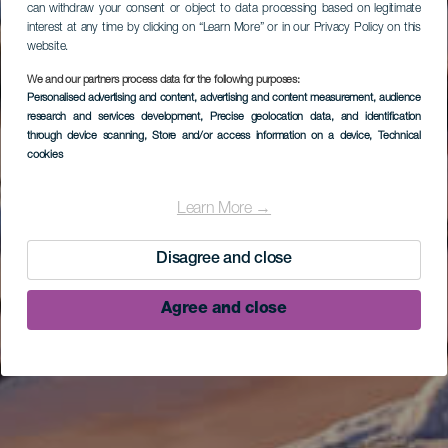
can withdraw your consent or object to data processing based on legitimate
interest at any time by clicking on “Learn More” or in our Privacy Policy on this
website.
We and our partners process data for the following purposes:
Personalised advertising and content, advertising and content measurement, audience
research and services development
, Precise geolocation data, and identification
through device scanning
, Store and/or access information on a device
, Technical
cookies
Learn More →
Disagree and close
Agree and close