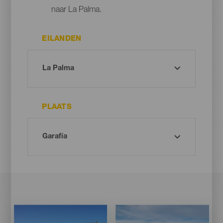
naar La Palma.
EILANDEN
PLAATS
Imagen
Imagen
Imagen
Imagen
Listado
Listado