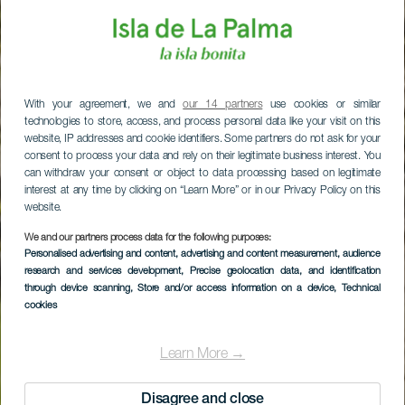
With your agreement, we and
our 14 partners
use cookies or similar
technologies to store, access, and process personal data like your visit on this
website, IP addresses and cookie identifiers. Some partners do not ask for your
consent to process your data and rely on their legitimate business interest. You
can withdraw your consent or object to data processing based on legitimate
interest at any time by clicking on “Learn More” or in our Privacy Policy on this
website.
We and our partners process data for the following purposes:
Personalised advertising and content, advertising and content measurement, audience
research and services development
, Precise geolocation data, and identification
through device scanning
, Store and/or access information on a device
, Technical
cookies
Learn More →
Disagree and close