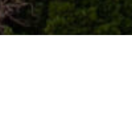
Uitkijkplaatsen
>
La Palma
Mirador de la Moradita, het serene balkon van het
noordwesten van La Palma
Vanaf de Mirador de la Moradita, in de gemeente
Puntagorda, ontvouwt La Palma zich op een rustig tempo.
Het landschap opent zich in lagen van ravijnen,
landbouwgrond en de Atlantische horizon, met een licht dat
elk uur verandert en de stilte centraal stelt. Het is een plek