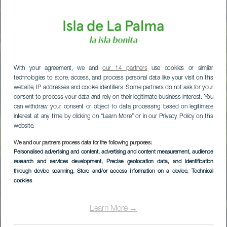
With your agreement, we and
our 14 partners
use cookies or similar
technologies to store, access, and process personal data like your visit on this
website, IP addresses and cookie identifiers. Some partners do not ask for your
consent to process your data and rely on their legitimate business interest. You
can withdraw your consent or object to data processing based on legitimate
interest at any time by clicking on “Learn More” or in our Privacy Policy on this
website.
We and our partners process data for the following purposes:
Personalised advertising and content, advertising and content measurement, audience
research and services development
, Precise geolocation data, and identification
through device scanning
, Store and/or access information on a device
, Technical
LA PALMA
cookies
Mirador de La
Learn More →
Moradita