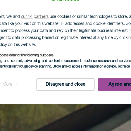
ent, we and
our 14 partners
use cookies or similar technologies to store,
ata like your visit on this website, IP addresses and cookie identifiers. 
onsent to process your data and rely on their legitimate business interest
ject to data processing based on legitimate interest at any time by click
olicy on this website.
ocess data for the following purposes:
ing and content, advertising and content measurement, audience research and service
dentification through device scanning
, Store and/or access information on a device
, Technica
n More →
Disagree and close
Agree and