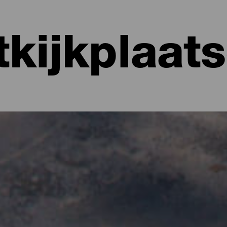
tkijkplaat
a Palma
eft een unieke geografie gevormd, boordevol pieken, kliffen en hel
tzicht op de Atlantische Oceaan, weelderige valleien of een oceaan
te maken of gewoon onderweg te stoppen, want er zijn er bijna n