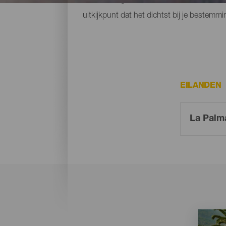
uitkijkpunt dat het dichtst bij je bestemmi
EILANDEN
Imagen
Imagen
Listado