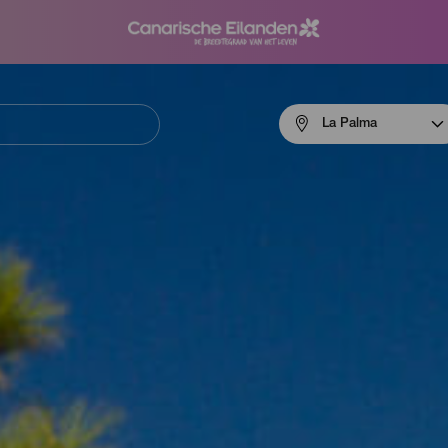
Menú
La Palma
navigation
La
Palma