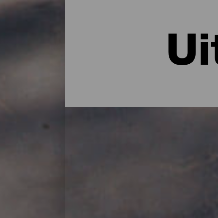
Ui
De uitzichtpunten van L
Het vulkanische verleden van het eiland he
ander gezichtspunt kunt verkennen. Met ui
Palma een goed excuus om een wandeling 