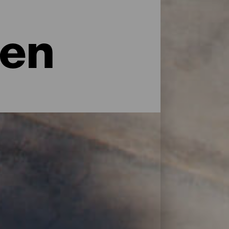
sen
lingen van waaruit je de natuur vanuit een
 vol sterren zijn de uitkijkpunten van La
et zoveel als stranden. Zoek het