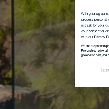
With your agreem
process personal d
not ask for your c
your consent or ob
or in our Privacy P
We and our partners pr
Personalised advertis
geolocation data, and i
Lear