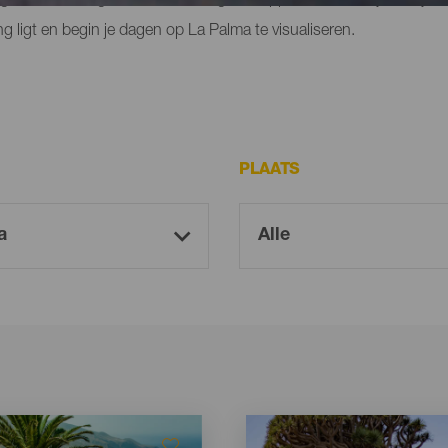
ng ligt en begin je dagen op La Palma te visualiseren.
PLAATS
Imagen
Imagen
Listado