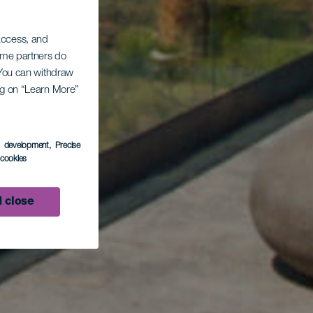
 access, and
Some partners do
. You can withdraw
ing on “Learn More”
s development
, Precise
l cookies
 close