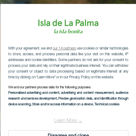
With your agreement, we and
our 14 partners
use cookies or similar technologies
to store, access, and process personal data like your visit on this website, IP
addresses and cookie identifiers. Some partners do not ask for your consent to
process your data and rely on their legitimate business interest. You can withdraw
your consent or object to data processing based on legitimate interest at any
time by clicking on “Learn More” or in our Privacy Policy on this website.
We and our partners process data for the following purposes:
Personalised advertising and content, advertising and content measurement, audience
research and services development
, Precise geolocation data, and identification through
device scanning
, Store and/or access information on a device
, Technical cookies
Learn More →