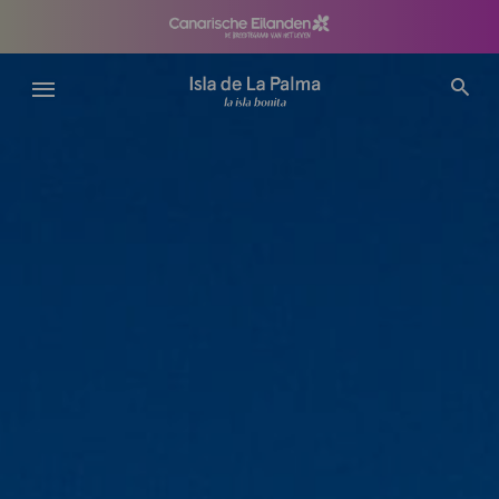
Overslaan
en
naar
de
inhoud
gaan