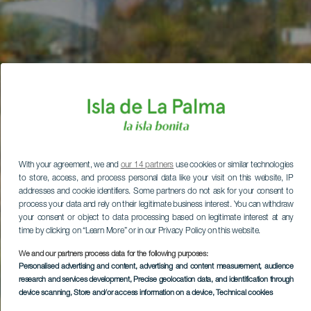
With your agreement, we and
our 14 partners
use cookies or similar technologies
to store, access, and process personal data like your visit on this website, IP
addresses and cookie identifiers. Some partners do not ask for your consent to
process your data and rely on their legitimate business interest. You can withdraw
your consent or object to data processing based on legitimate interest at any
time by clicking on “Learn More” or in our Privacy Policy on this website.
We and our partners process data for the following purposes:
Personalised advertising and content, advertising and content measurement, audience
research and services development
, Precise geolocation data, and identification through
device scanning
, Store and/or access information on a device
, Technical cookies