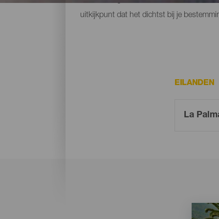
uitkijkpunt dat het dichtst bij je bestemmi
EILANDEN
Imagen
Imagen
Listado