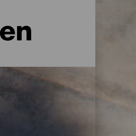
sen
lingen van waaruit je de natuur vanuit een
 vol sterren zijn de uitkijkpunten van La
et zoveel als stranden. Zoek het