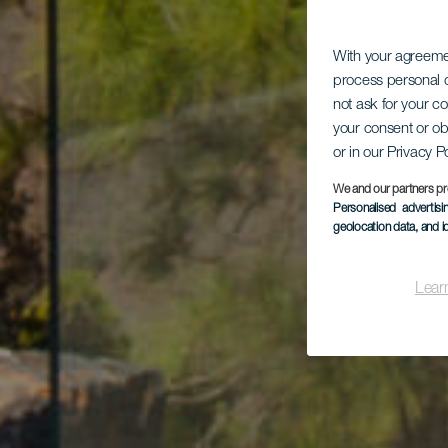
With your agreem
process personal d
not ask for your c
your consent or ob
or in our Privacy P
We and our partners pr
Personalised advertis
geolocation data, and i
Lear