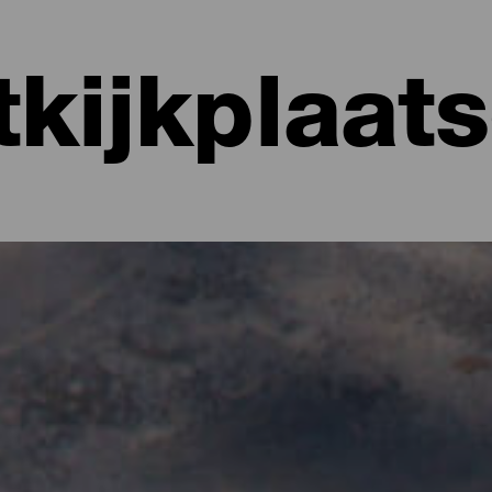
tkijkplaat
a Palma
eft een unieke geografie gevormd, boordevol pieken, kliffen en hel
tzicht op de Atlantische Oceaan, weelderige valleien of een oceaan
te maken of gewoon onderweg te stoppen, want er zijn er bijna n