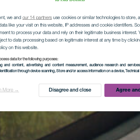
ent, we and
our 14 partners
use cookies or similar technologies to store,
ata like your visit on this website, IP addresses and cookie identifiers. 
onsent to process your data and rely on their legitimate business interest
ject to data processing based on legitimate interest at any time by click
olicy on this website.
ocess data for the following purposes:
ing and content, advertising and content measurement, audience research and service
dentification through device scanning
, Store and/or access information on a device
, Technica
n More →
Disagree and close
Agree and