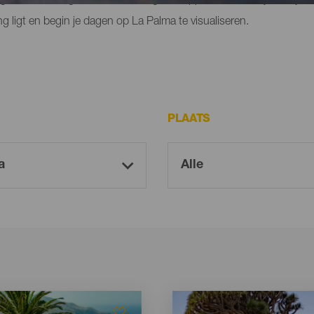
ng ligt en begin je dagen op La Palma te visualiseren.
PLAATS
Imagen
Imagen
Listado