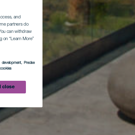
 access, and
Some partners do
. You can withdraw
ing on “Learn More”
s development
, Precise
l cookies
 close