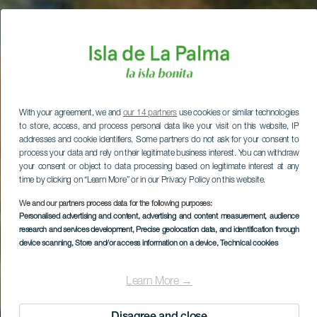
With your agreement, we and
our 14 partners
use cookies or similar technologies
to store, access, and process personal data like your visit on this website, IP
addresses and cookie identifiers. Some partners do not ask for your consent to
process your data and rely on their legitimate business interest. You can withdraw
your consent or object to data processing based on legitimate interest at any
time by clicking on “Learn More” or in our Privacy Policy on this website.
We and our partners process data for the following purposes:
Personalised advertising and content, advertising and content measurement, audience
research and services development
, Precise geolocation data, and identification through
device scanning
, Store and/or access information on a device
, Technical cookies
Learn More →