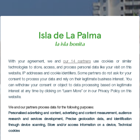
With your agreement, we and
our 14 partners
use cookies or similar
technologies to store, access, and process personal data like your visit on this
website, IP addresses and cookie identifiers. Some partners do not ask for your
consent to process your data and rely on their legitimate business interest. You
can withdraw your consent or object to data processing based on legitimate
interest at any time by clicking on “Learn More” or in our Privacy Policy on this
website.
We and our partners process data for the following purposes:
Personalised advertising and content, advertising and content measurement, audience
research and services development
, Precise geolocation data, and identification
through device scanning
, Store and/or access information on a device
, Technical
cookies