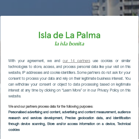
With your agreement, we and
our 14 partners
use cookies or similar
technologies to store, access, and process personal data like your visit on this
website, IP addresses and cookie identifiers. Some partners do not ask for your
consent to process your data and rely on their legitimate business interest. You
can withdraw your consent or object to data processing based on legitimate
interest at any time by clicking on “Learn More” or in our Privacy Policy on this
website.
We and our partners process data for the following purposes:
Personalised advertising and content, advertising and content measurement, audience
research and services development
, Precise geolocation data, and identification
through device scanning
, Store and/or access information on a device
, Technical
cookies