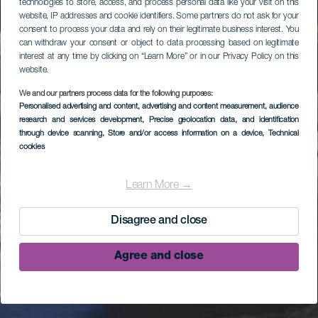
technologies to store, access, and process personal data like your visit on this
website, IP addresses and cookie identifiers. Some partners do not ask for your
consent to process your data and rely on their legitimate business interest. You
can withdraw your consent or object to data processing based on legitimate
interest at any time by clicking on “Learn More” or in our Privacy Policy on this
website.
We and our partners process data for the following purposes:
Personalised advertising and content, advertising and content measurement, audience
research and services development
, Precise geolocation data, and identification
through device scanning
, Store and/or access information on a device
, Technical
cookies
Learn More →
Disagree and close
Agree and close