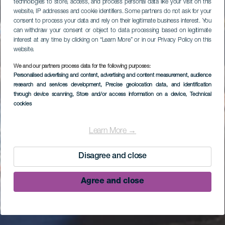
technologies to store, access, and process personal data like your visit on this
website, IP addresses and cookie identifiers. Some partners do not ask for your
consent to process your data and rely on their legitimate business interest. You
can withdraw your consent or object to data processing based on legitimate
interest at any time by clicking on “Learn More” or in our Privacy Policy on this
website.
We and our partners process data for the following purposes:
Personalised advertising and content, advertising and content measurement, audience
research and services development
, Precise geolocation data, and identification
through device scanning
, Store and/or access information on a device
, Technical
cookies
Learn More →
Disagree and close
Agree and close