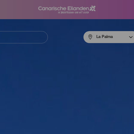
Menú
La Palma
navigation
La
Palma