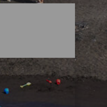
dschappen onder het toeziend oog van
t er stadsstranden met alle