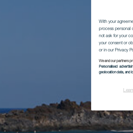
With your agreem
process personal d
not ask for your c
your consent or ob
or in our Privacy P
We and our partners pr
Personalised advertis
geolocation data, and i
Lear