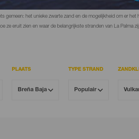
igen plekje kunt vinden en kleine stranden aan de voet van bergen of
ets gemeen: het unieke zwarte zand en de mogelijkheid om er het he
e ze eruit zien en waar de belangrijkste stranden van La Palma zij
PLAATS
TYPE STRAND
ZANDKL