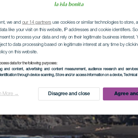
ent, we and
our 14 partners
use cookies or similar technologies to store,
ata like your visit on this website, IP addresses and cookie identifiers. 
onsent to process your data and rely on their legitimate business interest
ject to data processing based on legitimate interest at any time by click
olicy on this website.
ocess data for the following purposes:
ing and content, advertising and content measurement, audience research and service
dentification through device scanning
, Store and/or access information on a device
, Technica
n More →
Disagree and close
Agree and