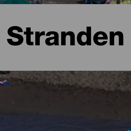
Stranden
lma
l dat je denkt aan weelderige bossen vol groentinten en ruige lan
eeft ook verrassingen in petto op het gebied van stranden. Je vind