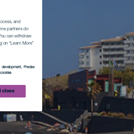
 access, and
Some partners do
. You can withdraw
ing on “Learn More”
s development
, Precise
l cookies
 close