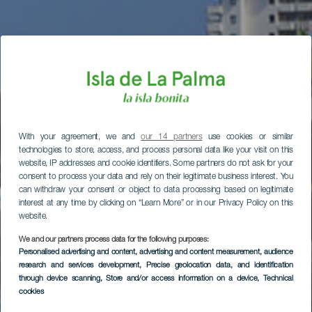
With your agreement, we and
our 14 partners
use cookies or similar
technologies to store, access, and process personal data like your visit on this
website, IP addresses and cookie identifiers. Some partners do not ask for your
consent to process your data and rely on their legitimate business interest. You
can withdraw your consent or object to data processing based on legitimate
interest at any time by clicking on “Learn More” or in our Privacy Policy on this
website.
We and our partners process data for the following purposes:
Personalised advertising and content, advertising and content measurement, audience
research and services development
, Precise geolocation data, and identification
through device scanning
, Store and/or access information on a device
, Technical
cookies