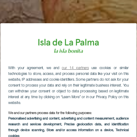
With your agreement, we and
our 14 partners
use cookies or similar
technologies to store, access, and process personal data like your visit on this
website, IP addresses and cookie identifiers. Some partners do not ask for your
consent to process your data and rely on their legitimate business interest. You
can withdraw your consent or object to data processing based on legitimate
interest at any time by clicking on “Learn More” or in our Privacy Policy on this
website.
We and our partners process data for the following purposes:
Personalised advertising and content, advertising and content measurement, audience
research and services development
, Precise geolocation data, and identification
through device scanning
, Store and/or access information on a device
, Technical
cookies