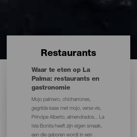
Restaurants
Waar te eten op La
Palma: restaurants en
gastronomie
Mojo palmero, chicharrones,
gegrilde kaas met mojo, verse vis,
Príncipe Alberto, almendrados... La
Isla Bonita heeft zijn eigen smaak,
een die geboren wordt in een