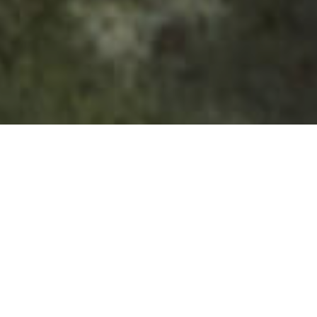
Natuurgebieden
>
La Palma
>
Natuurpark
Een oerwoud op La Palma
Het bos van Los Tilos is een explosie aan biodiversiteit en
groen, waar je op het eerste gezicht verliefd op wordt. Een
ongevaarlijke en rustige jungle waar veel muggen zijn, waar
het stil is en waar het ruikt naar verse loof. Los Tilos (of Los