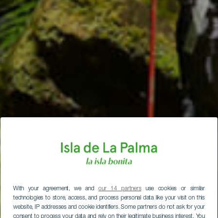
With your agreement, we and
our 14 partners
use cookies or similar
technologies to store, access, and process personal data like your visit on this
website, IP addresses and cookie identifiers. Some partners do not ask for your
consent to process your data and rely on their legitimate business interest. You