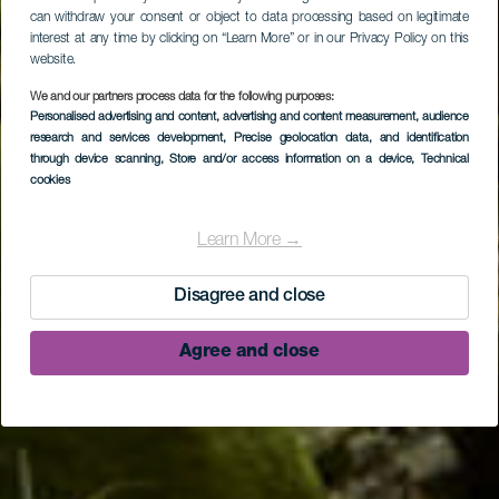
can withdraw your consent or object to data processing based on legitimate
interest at any time by clicking on “Learn More” or in our Privacy Policy on this
website.
We and our partners process data for the following purposes:
Personalised advertising and content, advertising and content measurement, audience
research and services development
, Precise geolocation data, and identification
through device scanning
, Store and/or access information on a device
, Technical
cookies
LA PALMA
Het bos van Los Tilos
Learn More →
Disagree and close
Agree and close