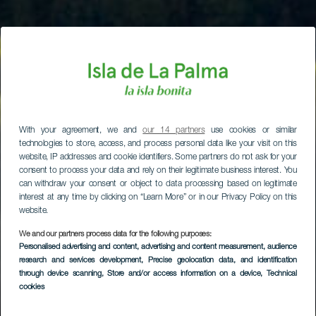
With your agreement, we and
our 14 partners
use cookies or similar
technologies to store, access, and process personal data like your visit on this
website, IP addresses and cookie identifiers. Some partners do not ask for your
consent to process your data and rely on their legitimate business interest. You
can withdraw your consent or object to data processing based on legitimate
interest at any time by clicking on “Learn More” or in our Privacy Policy on this
website.
We and our partners process data for the following purposes:
Personalised advertising and content, advertising and content measurement, audience
research and services development
, Precise geolocation data, and identification
through device scanning
, Store and/or access information on a device
, Technical
cookies