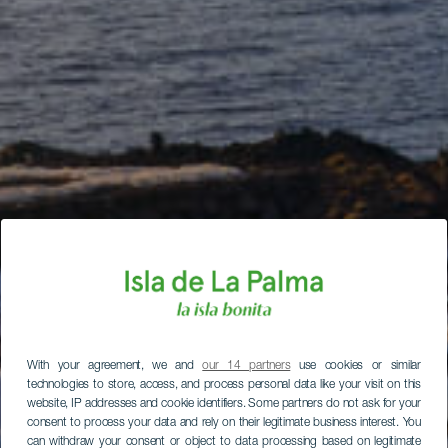
With your agreement, we and
our 14 partners
use cookies or similar
technologies to store, access, and process personal data like your visit on this
website, IP addresses and cookie identifiers. Some partners do not ask for your
consent to process your data and rely on their legitimate business interest. You
can withdraw your consent or object to data processing based on legitimate