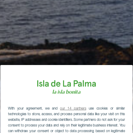
With your agreement, we and
our 14 partners
use cookies or similar
technologies to store, access, and process personal data like your visit on this
website, IP addresses and cookie identifiers. Some partners do not ask for your
consent to process your data and rely on their legitimate business interest. You
can withdraw your consent or object to data processing based on legitimate