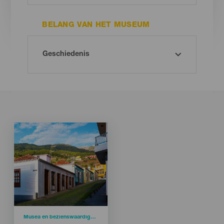
BELANG VAN HET MUSEUM
Imagen
Imagen
Listado
Categoría
Musea en bezienswaardigheden