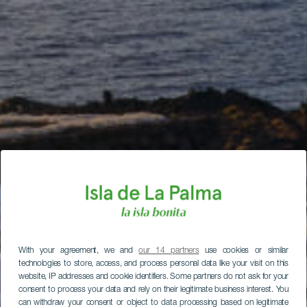
With your agreement, we and
our 14 partners
use cookies or similar
technologies to store, access, and process personal data like your visit on this
website, IP addresses and cookie identifiers. Some partners do not ask for your
consent to process your data and rely on their legitimate business interest. You
can withdraw your consent or object to data processing based on legitimate