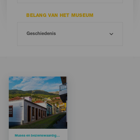
BELANG VAN HET MUSEUM
Imagen
Imagen
Listado
Categoría
Musea en bezienswaardigheden