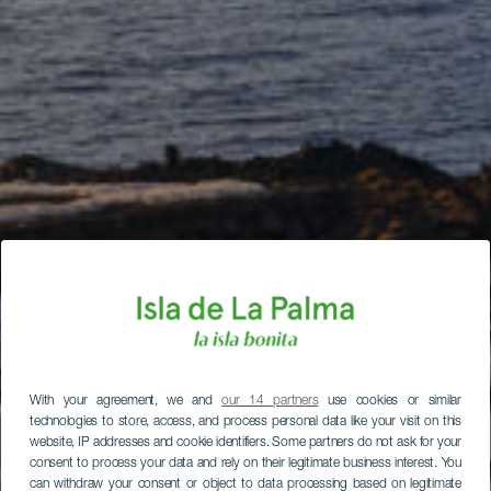
With your agreement, we and
our 14 partners
use cookies or similar
technologies to store, access, and process personal data like your visit on this
website, IP addresses and cookie identifiers. Some partners do not ask for your
consent to process your data and rely on their legitimate business interest. You
can withdraw your consent or object to data processing based on legitimate