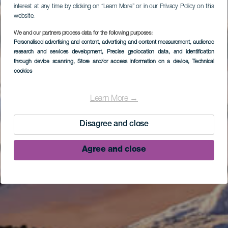
interest at any time by clicking on “Learn More” or in our Privacy Policy on this
website.
We and our partners process data for the following purposes:
Personalised advertising and content, advertising and content measurement, audience
research and services development
, Precise geolocation data, and identification
through device scanning
, Store and/or access information on a device
, Technical
cookies
Learn More →
Disagree and close
Agree and close