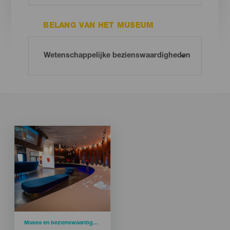
BELANG VAN HET MUSEUM
Imagen
Imagen
Listado
Categoría
Musea en bezienswaardigheden