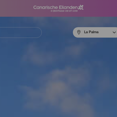
Menú
La Palma
navigation
La
Palma