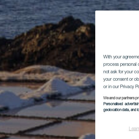
With your agreem
process personal d
not ask for your c
your consent or ob
or in our Privacy P
We and our partners pr
Personalised advertis
geolocation data, and i
Lear