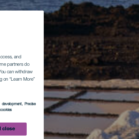
 access, and
Some partners do
. You can withdraw
ing on “Learn More”
s development
, Precise
l cookies
 close