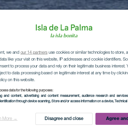
ent, we and
our 14 partners
use cookies or similar technologies to store,
ata like your visit on this website, IP addresses and cookie identifiers. 
onsent to process your data and rely on their legitimate business interest
ject to data processing based on legitimate interest at any time by click
olicy on this website.
ocess data for the following purposes:
ing and content, advertising and content measurement, audience research and service
dentification through device scanning
, Store and/or access information on a device
, Technica
n More →
Disagree and close
Agree and