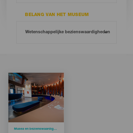
BELANG VAN HET MUSEUM
Imagen
Imagen
Listado
Categoría
Musea en bezienswaardigheden