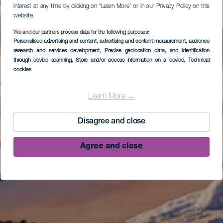
interest at any time by clicking on “Learn More” or in our Privacy Policy on this
website.
We and our partners process data for the following purposes:
Personalised advertising and content, advertising and content measurement, audience
research and services development
, Precise geolocation data, and identification
through device scanning
, Store and/or access information on a device
, Technical
cookies
Learn More →
Disagree and close
Agree and close