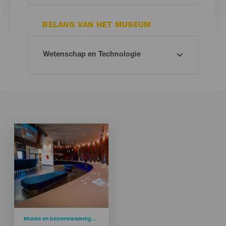
BELANG VAN HET MUSEUM
Imagen
Imagen
Listado
Categoría
Musea en bezienswaardigheden