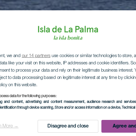
ent, we and
our 14 partners
use cookies or similar technologies to store,
ata like your visit on this website, IP addresses and cookie identifiers. 
onsent to process your data and rely on their legitimate business interest
ject to data processing based on legitimate interest at any time by click
olicy on this website.
ocess data for the following purposes:
ing and content, advertising and content measurement, audience research and service
dentification through device scanning
, Store and/or access information on a device
, Technica
n More →
Disagree and close
Agree and