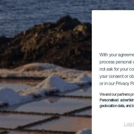
With your agreem
process personal d
not ask for your c
your consent or ob
or in our Privacy P
We and our partners pr
Personalised advertis
geolocation data, and i
Lear