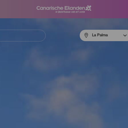
Menú
La Palma
navigation
La
Palma