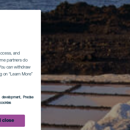
 access, and
Some partners do
. You can withdraw
ing on “Learn More”
s development
, Precise
l cookies
 close