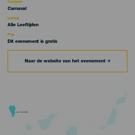
Categorie
Categoría
Carnaval
del
evento
Leeftijd
Edad
Alle Leeftijden
Recomendada
Prijs
Dit evenement is gratis
Naar de website van het evenement
LA PALMA