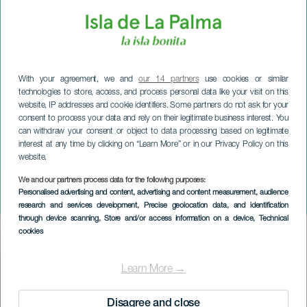
With your agreement, we and
our 14 partners
use cookies or similar
technologies to store, access, and process personal data like your visit on this
website, IP addresses and cookie identifiers. Some partners do not ask for your
consent to process your data and rely on their legitimate business interest. You
can withdraw your consent or object to data processing based on legitimate
interest at any time by clicking on “Learn More” or in our Privacy Policy on this
website.
We and our partners process data for the following purposes:
LA PALMA
Personalised advertising and content, advertising and content measurement, audience
Carnaval: Los Indianos
research and services development
, Precise geolocation data, and identification
through device scanning
, Store and/or access information on a device
, Technical
cookies
Imagen
Listado
Learn More →
Disagree and close