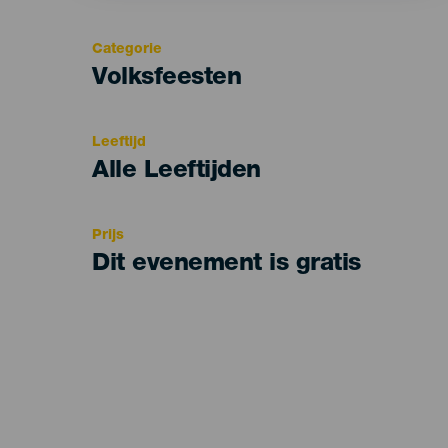
Categorie
Categoría
Volksfeesten
del
evento
Leeftijd
Edad
Alle Leeftijden
Recomendada
Prijs
Dit evenement is gratis