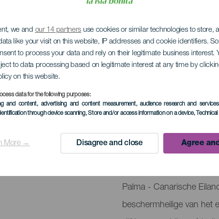
ent, we and
our 14 partners
use cookies or similar technologies to store,
ata like your visit on this website, IP addresses and cookie identifiers. 
onsent to process your data and rely on their legitimate business interest
ject to data processing based on legitimate interest at any time by click
van de Maagd van L
olicy on this website.
ocess data for the following purposes:
ing and content, advertising and content measurement, audience research and service
dentification through device scanning
, Store and/or access information on a device
, Technica
June 2030
Localidad
Santa Cruz de La P
n More →
Disagree and close
Agree and
Descripción
Sinds 1676 wordt de Baja
del
Palma - Canarische Eilan
evento
beschermheilige van het ei