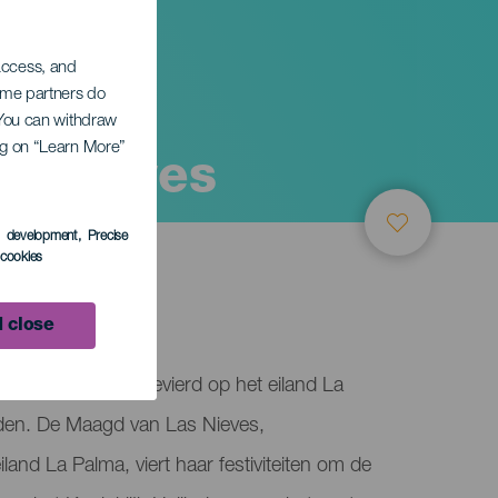
 access, and
Some partners do
. You can withdraw
ing on “Learn More”
as Nieves
s development
, Precise
l cookies
alma
 close
da de La Virgen gevierd op het eiland La
den. De Maagd van Las Nieves,
land La Palma, viert haar festiviteiten om de