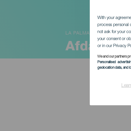
With your agreem
process personal d
not ask for your c
LA PALMA
your consent or ob
Afdaling 
or in our Privacy P
We and our partners pr
Personalised advertis
geolocation data, and i
Lear