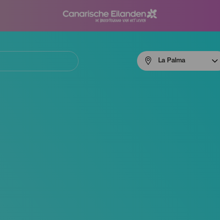
Menú
La Palma
navigation
La
Palma