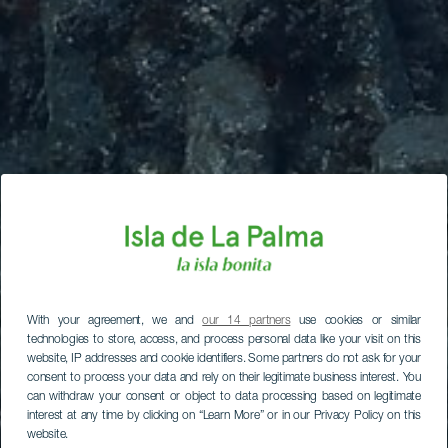
With your agreement, we and
our 14 partners
use cookies or similar
technologies to store, access, and process personal data like your visit on this
website, IP addresses and cookie identifiers. Some partners do not ask for your
consent to process your data and rely on their legitimate business interest. You
can withdraw your consent or object to data processing based on legitimate
interest at any time by clicking on “Learn More” or in our Privacy Policy on this
website.