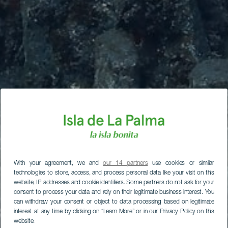
With your agreement, we and
our 14 partners
use cookies or similar
technologies to store, access, and process personal data like your visit on this
website, IP addresses and cookie identifiers. Some partners do not ask for your
consent to process your data and rely on their legitimate business interest. You
can withdraw your consent or object to data processing based on legitimate
interest at any time by clicking on “Learn More” or in our Privacy Policy on this
website.