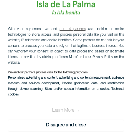
With your agreement, we and
our 14 partners
use cookies or similar
technologies to store, access, and process personal data like your visit on this
website, IP addresses and cookie identifiers. Some partners do not ask for your
consent to process your data and rely on their legitimate business interest. You
can withdraw your consent or object to data processing based on legitimate
interest at any time by clicking on “Learn More” or in our Privacy Policy on this
website.
We and our partners process data for the following purposes:
Personalised advertising and content, advertising and content measurement, audience
research and services development
, Precise geolocation data, and identification
through device scanning
, Store and/or access information on a device
, Technical
cookies
Oude stad van Santa
Cruz de La Palma
Learn More →
Disagree and close