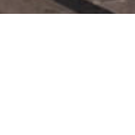
Betoverende
>
La
>
Historisch
Plaatsen
Palma
centrum
Oude Haven, religieuze tempels en bewerkte houten
balkons
In het oosten van het eiland La Palma, is Santa Cruz - de
hoofdstad - een lang historisch erfgoed. Opgericht op 3
mei 1493 door Alonso Fernández de Lugo, was een
belangrijke haven op de route tussen Europa en de
koloniën in Amerika. De zestiende eeuw was de bloeitijd als
derde grootste haven in Europa na Antwerpen en Sevilla.
Historische en artistieke centrum, heeft de stad een